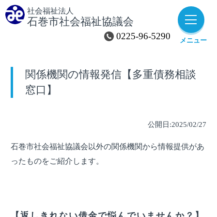
社会福祉法人
石巻市社会福祉協議会
その他
0225-96-5290
メニュー
関係機関の情報発信【多重債務相談
社協からの
お知らせ
窓口】
ようこそ社協へ
公開日:2025/02/27
石巻市社会福祉協議会以外の関係機関から情報提供があ
各拠点のご案内
ったものをご紹介します。
各種様式
お問い合わせ
【返しきれない借金で悩んでいませんか？】