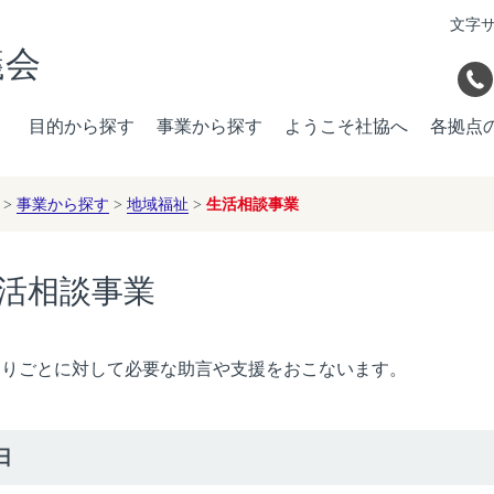
文字
議会
目的から探す
事業から探す
ようこそ社協へ
各拠点
>
事業から探す
>
地域福祉
>
生活相談事業
活相談事業
困りごとに対して必要な助言や支援をおこないます。
日