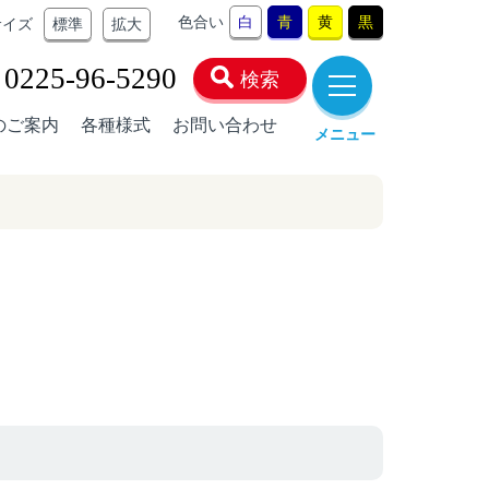
色合い
白
青
黄
黒
サイズ
標準
拡大
0225-96-5290
検索
のご案内
各種様式
お問い合わせ
メニュー