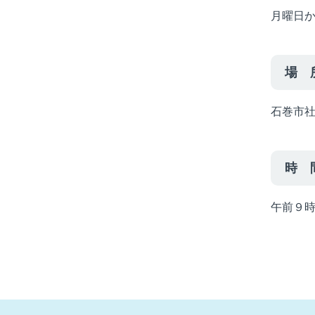
月曜日
場 
石巻市
時 
午前９