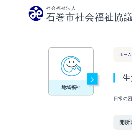
社会福祉法人
石巻市社会福祉協
ホーム
生
地域福祉
日常の
開所