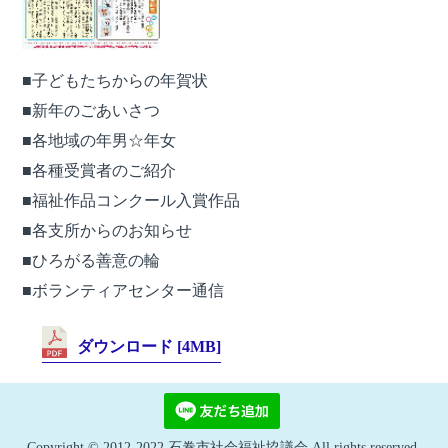
その他
■子どもたちからの年賀状
■新年のごあいさつ
■各地域の年男☆年女
社協からの
■各種受賞者のご紹介
お知らせ
■福祉作品コンクール入賞作品
■各支所からのお知らせ
ようこそ社協へ
■ひろがる善意の輪
■ボランティアセンター通信
各拠点のご案内
ダウンロード [4MB]
各種様式
お問い合わせ
Copyright © 2012-2022 石巻市社会福祉協議会 All rights reserved.