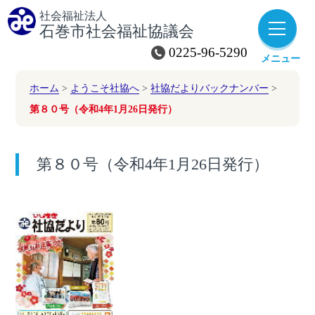
社会福祉法人
石巻市社会福祉協議会
子育て・育児
障がい者福祉
0225-96-5290
メニュー
ホーム
>
ようこそ社協へ
>
社協だよりバックナンバー
>
第８０号（令和4年1月26日発行）
災害
高齢者福祉
ボランティア
第８０号（令和4年1月26日発行）
社協会費
赤い羽根
（寄付）
共同募金