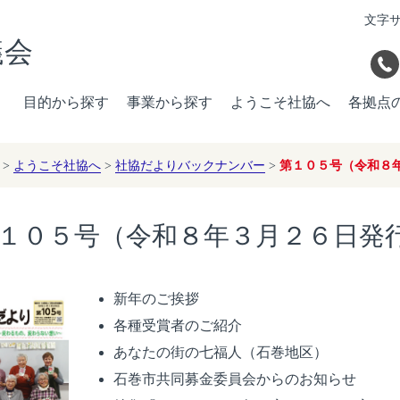
文字
議会
目的から探す
事業から探す
ようこそ社協へ
各拠点
>
ようこそ社協へ
>
社協だよりバックナンバー
>
第１０５号（令和８
１０５号（令和８年３月２６日発
新年のご挨拶
各種受賞者のご紹介
あなたの街の七福人（石巻地区）
石巻市共同募金委員会からのお知らせ