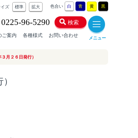
色合い
白
青
黄
黒
サイズ
標準
拡大
0225-96-5290
検索
のご案内
各種様式
お問い合わせ
メニュー
年３月２６日発行）
行）