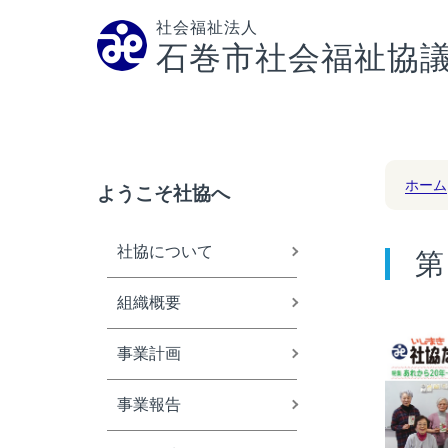
社会福祉法人
石巻市社会福祉協
ホーム
ようこそ社協へ
社協について
第
組織概要
事業計画
事業報告