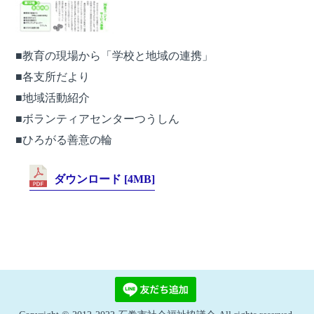
その他
■教育の現場から「学校と地域の連携」
■各支所だより
■地域活動紹介
■ボランティアセンターつうしん
社協からの
お知らせ
■ひろがる善意の輪
ダウンロード [4MB]
ようこそ社協へ
各拠点のご案内
各種様式
お問い合わせ