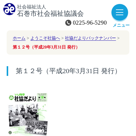
社会福祉法人
石巻市社会福祉協議会
0225-96-5290
メニュー
子育て・育児
障がい者福祉
ホーム
>
ようこそ社協へ
>
社協だよりバックナンバー
>
第１２号（平成20年3月31日 発行）
災害
高齢者福祉
ボランティア
第１２号（平成20年3月31日 発行）
社協会費
赤い羽根
（寄付）
共同募金